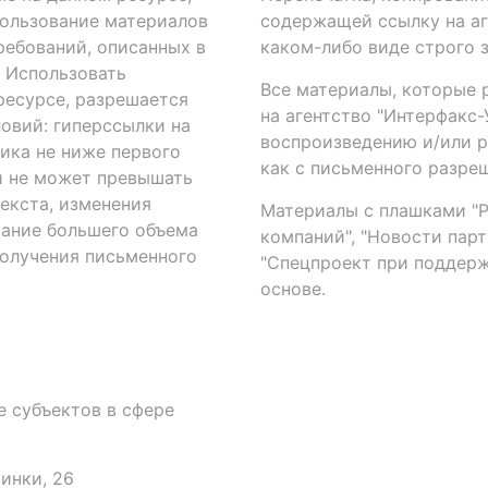
ользование материалов
содержащей ссылку на аге
ребований, описанных в
каком-либо виде строго 
. Использовать
Все материалы, которые 
есурсе, разрешается
на агентство "Интерфакс
овий: гиперссылки на
воспроизведению и/или 
ика не ниже первого
как с письменного разреш
й не может превышать
екста, изменения
Материалы с плашками "Р"
вание большего объема
компаний", "Новости парти
получения письменного
"Спецпроект при поддерж
основе.
 субъектов в сфере
аинки, 26