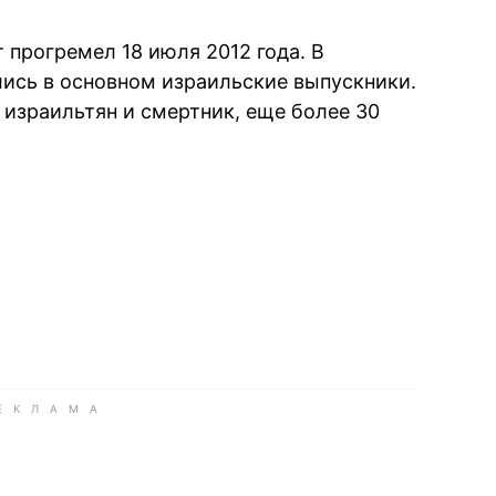
 прогремел 18 июля 2012 года. В
ись в основном израильские выпускники.
о израильтян и смертник, еще более 30
book
iber
в Whatsapp
ь в Messenger
ить в LinkedIn
ook
Google news
 Viber
е в LinkedIn