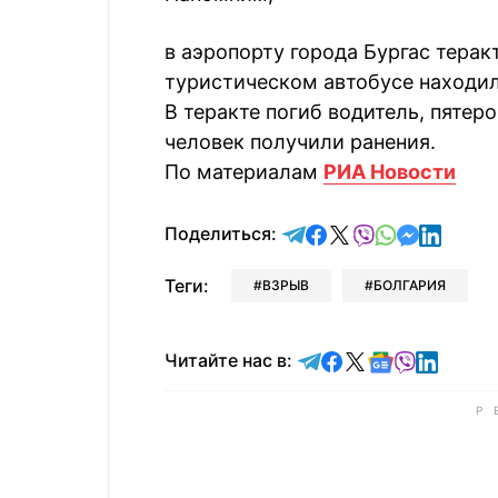
в аэропорту города Бургас
теракт
туристическом автобусе находил
В теракте погиб водитель, пятер
человек получили ранения.
По материалам
РИА Новости
отправить в Telegram
поделиться в Face
поделиться в X
отправить в V
отправить 
отправит
отправ
Поделиться:
Теги:
ВЗРЫВ
БОЛГАРИЯ
Читайте в Telegram
Читайте в Faceb
Читайте в X
Читайте в 
Читайте в
Читайт
Читайте нас в: