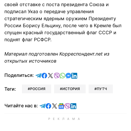
своей отставке с поста президента Союза и
подписал Указ о передаче управления
стратегическим ядерным оружием Президенту
России Борису Ельцину, после чего в Кремле был
спущен красный государственный флаг СССР и
поднят флаг РСФСР.
Материал подготовлен Корреспондент.net из
открытых источников
отправить в Telegram
поделиться в Facebook
поделиться в X
отправить в Viber
отправить в Whatsapp
отправить в Messenger
отправить в LinkedIn
Поделиться:
Теги:
РОССИЯ
ИСТОРИЯ
ПУТЧ
Читайте в Telegram
Читайте в Facebook
Читайте в X
Читайте в Google news
Читайте в Viber
Читайте в LinkedIn
Читайте нас в: