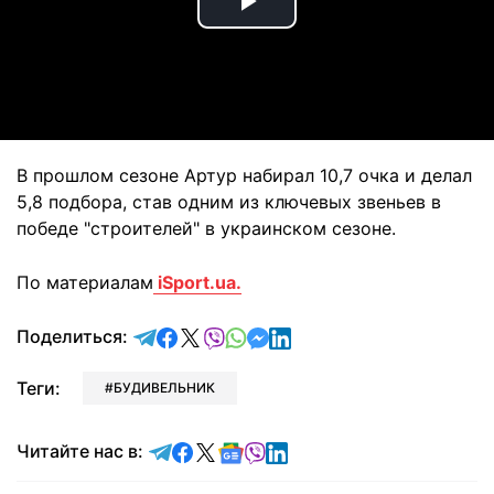
Play
Video
В прошлом сезоне Артур набирал 10,7 очка и делал
5,8 подбора, став одним из ключевых звеньев в
победе "строителей" в украинском сезоне.
По материалам
iSport.ua.
отправить в Telegram
поделиться в Facebook
поделиться в X
отправить в Viber
отправить в Whatsapp
отправить в Messenger
отправить в LinkedIn
Поделиться:
Теги:
БУДИВЕЛЬНИК
Читайте в Telegram
Читайте в Facebook
Читайте в X
Читайте в Google news
Читайте в Viber
Читайте в LinkedIn
Читайте нас в: