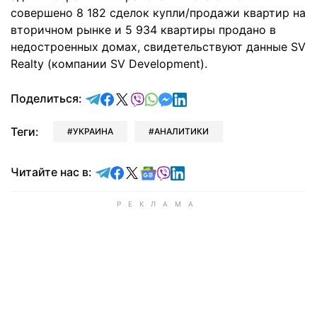
совершено 8 182 сделок купли/продажи квартир на
вторичном рынке и 5 934 квартиры продано в
недостроенных домах, свидетельствуют данные SV
Realty (компании SV Development).
отправить в Telegram
поделиться в Facebook
поделиться в X
отправить в Viber
отправить в Whatsapp
отправить в Messenger
отправить в LinkedIn
Поделиться:
Теги:
УКРАИНА
АНАЛИТИКИ
Читайте в Telegram
Читайте в Facebook
Читайте в X
Читайте в Google news
Читайте в Viber
Читайте в LinkedIn
Читайте нас в: