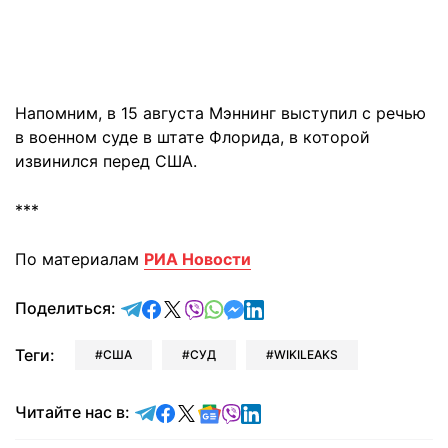
Напомним, в 15 августа Мэннинг выступил с речью
в военном суде в штате Флорида, в которой
извинился перед США.
***
По материалам
РИА Новости
отправить в Telegram
поделиться в Facebook
поделиться в X
отправить в Viber
отправить в Whatsapp
отправить в Messenger
отправить в LinkedIn
Поделиться:
Теги:
США
СУД
WIKILEAKS
Читайте в Telegram
Читайте в Facebook
Читайте в X
Читайте в Google news
Читайте в Viber
Читайте в LinkedIn
Читайте нас в: