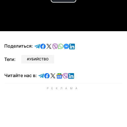
Play
Video
отправить в Telegram
поделиться в Facebook
поделиться в X
отправить в Viber
отправить в Whatsapp
отправить в Messenger
отправить в LinkedIn
Поделиться:
Теги:
УБИЙСТВО
Читайте в Telegram
Читайте в Facebook
Читайте в X
Читайте в Google news
Читайте в Viber
Читайте в LinkedIn
Читайте нас в: