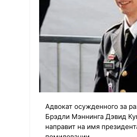
Адвокат осужденного за р
Брэдли Мэннинга Дэвид Ку
направит на имя президен
помиловании.