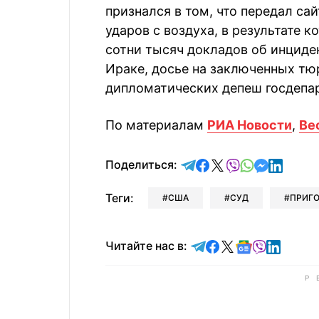
признался в том, что передал са
ударов с воздуха, в результате 
сотни тысяч докладов об инциден
Ираке, досье на заключенных тю
дипломатических депеш госдепа
По материалам
РИА Новости
,
Ве
отправить в Telegram
поделиться в Face
поделиться в X
отправить в V
отправить 
отправит
отправ
Поделиться:
Теги:
США
СУД
ПРИГ
Читайте в Telegram
Читайте в Faceb
Читайте в X
Читайте в 
Читайте в
Читайт
Читайте нас в: