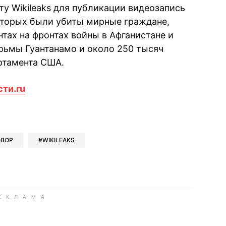
йту Wikileaks для публикации видеозапись
которых были убиты мирные граждане,
тах на фронтах войны в Афганистане и
рьмы Гуантанамо и около 250 тысяч
ртамента США.
сти.ru
book
iber
в Whatsapp
ь в Messenger
ить в LinkedIn
ОВОР
WIKILEAKS
ook
Google news
 Viber
е в LinkedIn