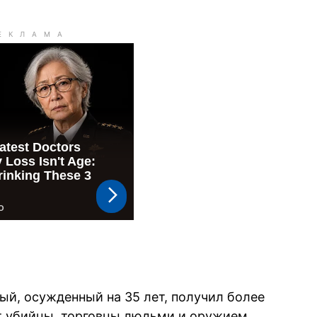
ный, осужденный на 35 лет, получил более
т убийцы, торговцы людьми и оружием.