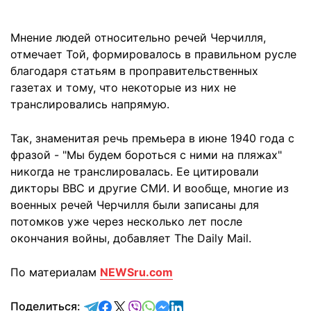
Мнение людей относительно речей Черчилля,
отмечает Той, формировалось в правильном русле
благодаря статьям в проправительственных
газетах и тому, что некоторые из них не
транслировались напрямую.
Так, знаменитая речь премьера в июне 1940 года с
фразой - "Мы будем бороться с ними на пляжах"
никогда не транслировалась. Ее цитировали
дикторы BBC и другие СМИ. И вообще, многие из
военных речей Черчилля были записаны для
потомков уже через несколько лет после
окончания войны, добавляет The Daily Mail.
По материалам
NEWSru.com
отправить в Telegram
поделиться в Facebook
поделиться в X
отправить в Viber
отправить в Whatsapp
отправить в Messenger
отправить в LinkedIn
Поделиться: