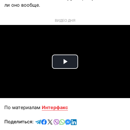
ли оно вообще.
ВИДЕО ДНЯ
Play
Video
По материалам
Интерфакс
отправить в Telegram
поделиться в Facebook
поделиться в X
отправить в Viber
отправить в Whatsapp
отправить в Messenger
отправить в LinkedIn
Поделиться: