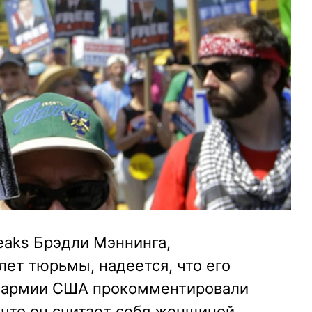
eaks Брэдли Мэннинга,
лет тюрьмы, надеется, что его
В армии США прокомментировали
 что он считает себя женщиной.