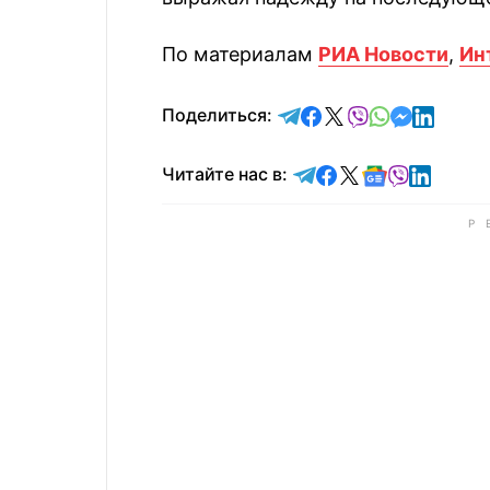
По материалам
РИА Новости
,
Ин
отправить в Telegram
поделиться в Face
поделиться в X
отправить в V
отправить 
отправит
отправ
Поделиться:
Читайте в Telegram
Читайте в Faceb
Читайте в X
Читайте в 
Читайте в
Читайт
Читайте нас в: