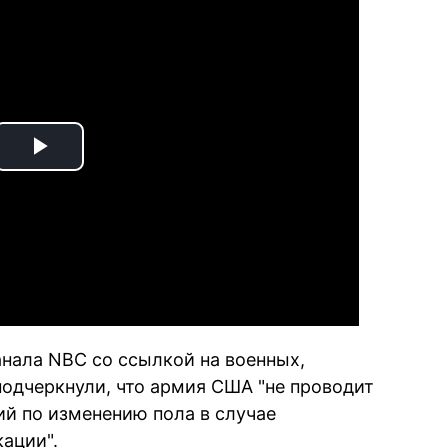
Play
Video
анала NBC со ссылкой на военных,
одчеркнули, что армия США "не проводит
й по изменению пола в случае
ации".