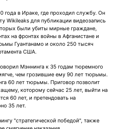
0 года в Ираке, где проходил службу. Он
йту Wikileaks для публикации видеозапись
которых были убиты мирные граждане,
тах на фронтах войны в Афганистане и
рьмы Гуантанамо и около 250 тысяч
ртамента США.
говорил Мэннинга к 35 годам тюремного
мягче, чем грозившие ему 90 лет тюрьмы.
га 60 лет тюрьмы. Приговор позволит
щему, которому сейчас 25 лет, выйти на
тся 60 лет, и претендовать на
но 35 лет.
нингу "стратегической победой", также
е смягчение наказания.