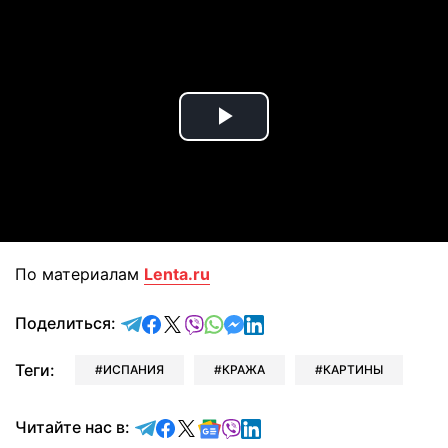
Play
Video
По материалам
Lenta.ru
отправить в Telegram
поделиться в Facebook
поделиться в X
отправить в Viber
отправить в Whatsapp
отправить в Messenger
отправить в LinkedIn
Поделиться:
Теги:
ИСПАНИЯ
КРАЖА
КАРТИНЫ
Читайте в Telegram
Читайте в Facebook
Читайте в X
Читайте в Google news
Читайте в Viber
Читайте в LinkedIn
Читайте нас в: