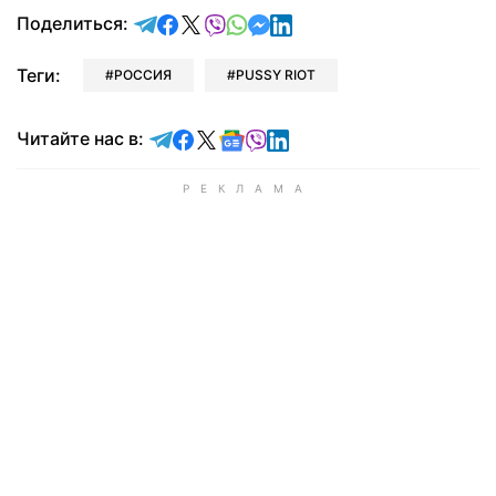
отправить в Telegram
поделиться в Facebook
поделиться в X
отправить в Viber
отправить в Whatsapp
отправить в Messenger
отправить в LinkedIn
Поделиться:
Теги:
РОССИЯ
PUSSY RIOT
Читайте в Telegram
Читайте в Facebook
Читайте в X
Читайте в Google news
Читайте в Viber
Читайте в LinkedIn
Читайте нас в: