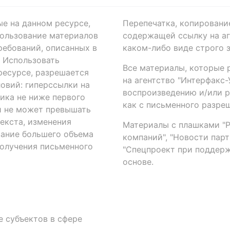
ые на данном ресурсе,
Перепечатка, копировани
ользование материалов
содержащей ссылку на аге
ребований, описанных в
каком-либо виде строго 
. Использовать
Все материалы, которые 
есурсе, разрешается
на агентство "Интерфакс
овий: гиперссылки на
воспроизведению и/или 
ика не ниже первого
как с письменного разреш
й не может превышать
екста, изменения
Материалы с плашками "Р"
вание большего объема
компаний", "Новости парти
получения письменного
"Спецпроект при поддерж
основе.
 субъектов в сфере