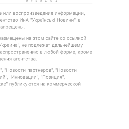
е или воспроизведение информации,
нтство ИнА "Українські Новини", в
запрещены.
размещены на этом сайте со ссылкой
-Украина", не подлежат дальнейшему
распространению в любой форме, кроме
ения агентства.
, "Новости партнеров", "Новости
й", "Инновации", "Позиция",
ке" публикуются на коммерческой