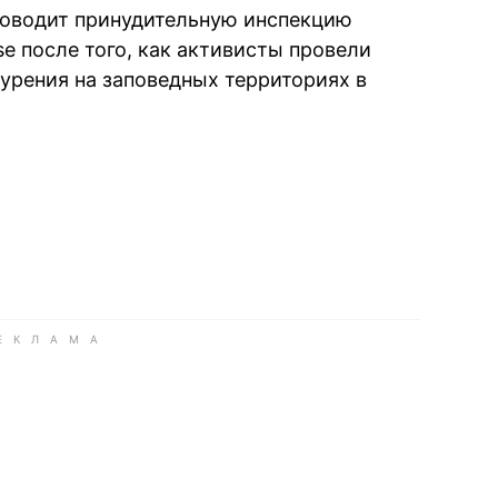
роводит принудительную инспекцию
se после того, как активисты провели
урения на заповедных территориях в
book
iber
в Whatsapp
ь в Messenger
ить в LinkedIn
ook
Google news
 Viber
е в LinkedIn