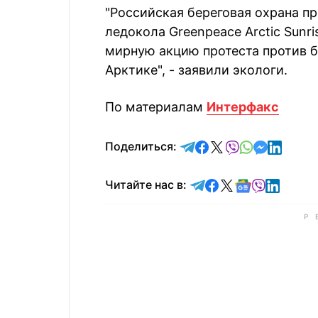
"Российская береговая охрана п
ледокола Greenpeace Arctic Sunri
мирную акцию протеста против б
Арктике", - заявили экологи.
По материалам
Интерфакс
отправить в Telegram
поделиться в Face
поделиться в X
отправить в V
отправить 
отправит
отправ
Поделиться:
Читайте в Telegram
Читайте в Faceb
Читайте в X
Читайте в 
Читайте в
Читайт
Читайте нас в: