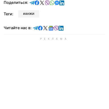
отправить в Telegram
поделиться в Facebook
поделиться в X
отправить в Viber
отправить в Whatsapp
отправить в Messenger
отправить в LinkedIn
Поделиться:
Теги:
АНЖИ
Читайте в Telegram
Читайте в Facebook
Читайте в X
Читайте в Google news
Читайте в Viber
Читайте в LinkedIn
Читайте нас в: