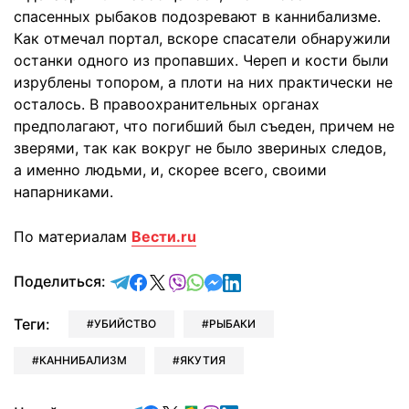
спасенных рыбаков подозревают в каннибализме.
Как отмечал портал, вскоре спасатели обнаружили
останки одного из пропавших. Череп и кости были
изрублены топором, а плоти на них практически не
осталось. В правоохранительных органах
предполагают, что погибший был съеден, причем не
зверями, так как вокруг не было звериных следов,
а именно людьми, и, скорее всего, своими
напарниками.
По материалам
Вести.ru
отправить в Telegram
поделиться в Facebook
поделиться в X
отправить в Viber
отправить в Whatsapp
отправить в Messenger
отправить в LinkedIn
Поделиться:
Теги:
УБИЙСТВО
РЫБАКИ
КАННИБАЛИЗМ
ЯКУТИЯ