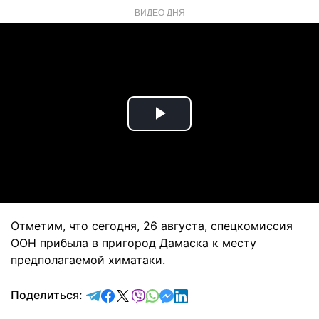
ВИДЕО ДНЯ
Play
Video
Отметим, что сегодня, 26 августа, спецкомиссия
ООН прибыла в пригород Дамаска к месту
предполагаемой химатаки.
отправить в Telegram
поделиться в Facebook
поделиться в X
отправить в Viber
отправить в Whatsapp
отправить в Messenger
отправить в LinkedIn
Поделиться: