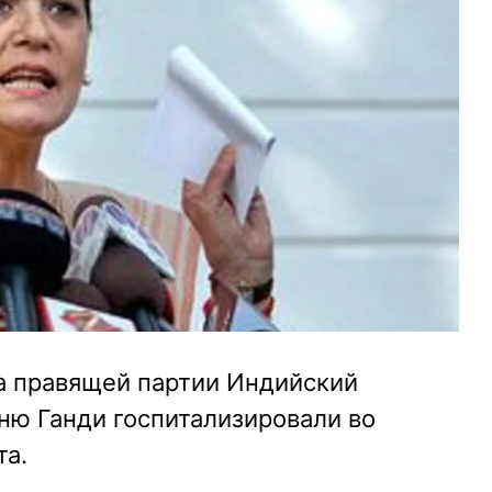
ра правящей партии Индийский
ню Ганди госпитализировали во
та.