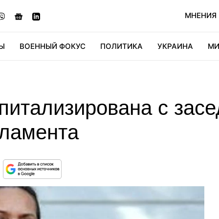
МНЕНИЯ
Ы
ВОЕННЫЙ ФОКУС
ПОЛИТИКА
УКРАИНА
МИ
ОНОМИКА
ДИДЖИТАЛ
АВТО
МИРФАН
КУЛЬТ
спитализирована с зас
рламента