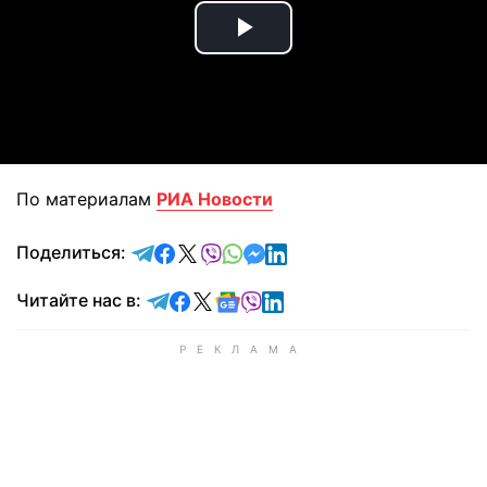
Play
Video
По материалам
РИА Новости
отправить в Telegram
поделиться в Facebook
поделиться в X
отправить в Viber
отправить в Whatsapp
отправить в Messenger
отправить в LinkedIn
Поделиться:
Читайте в Telegram
Читайте в Facebook
Читайте в X
Читайте в Google news
Читайте в Viber
Читайте в LinkedIn
Читайте нас в: