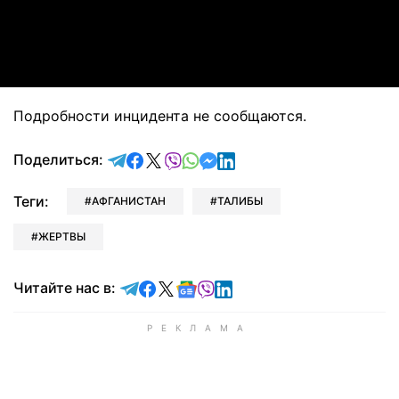
Video
Подробности инцидента не сообщаются.
отправить в Telegram
поделиться в Facebook
поделиться в X
отправить в Viber
отправить в Whatsapp
отправить в Messenger
отправить в LinkedIn
Поделиться:
Теги:
АФГАНИСТАН
ТАЛИБЫ
ЖЕРТВЫ
Читайте в Telegram
Читайте в Facebook
Читайте в X
Читайте в Google news
Читайте в Viber
Читайте в LinkedIn
Читайте нас в: