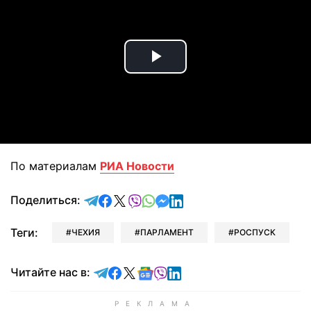
Play
Video
По материалам
РИА Новости
отправить в Telegram
поделиться в Facebook
поделиться в X
отправить в Viber
отправить в Whatsapp
отправить в Messenger
отправить в LinkedIn
Поделиться:
Теги:
ЧЕХИЯ
ПАРЛАМЕНТ
РОСПУСК
Читайте в Telegram
Читайте в Facebook
Читайте в X
Читайте в Google news
Читайте в Viber
Читайте в LinkedIn
Читайте нас в: