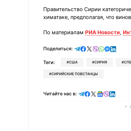
Правительство Сирии категориче
химатаке, предполагая, что вин
По материалам
РИА Новости
,
Ин
отправить в Telegram
поделиться в Face
поделиться в X
отправить в V
отправить 
отправит
отправ
Поделиться:
Теги:
США
СИРИЯ
СП
СИРИЙСКИЕ ПОВСТАНЦЫ
Читайте в Telegram
Читайте в Faceb
Читайте в X
Читайте в 
Читайте в
Читайт
Читайте нас в: