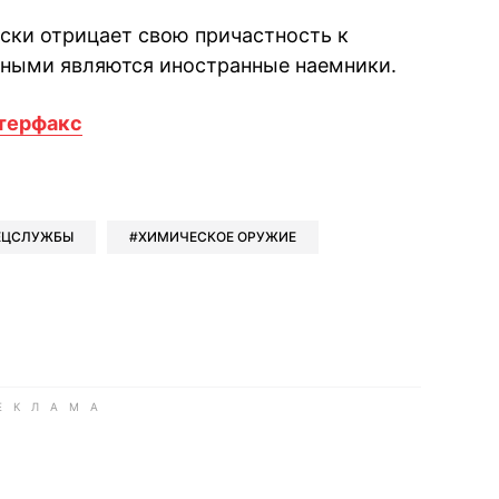
ски отрицает свою причастность к
овными являются иностранные наемники.
терфакс
book
iber
в Whatsapp
ь в Messenger
ить в LinkedIn
ЕЦСЛУЖБЫ
ХИМИЧЕСКОЕ ОРУЖИЕ
ook
Google news
 Viber
е в LinkedIn