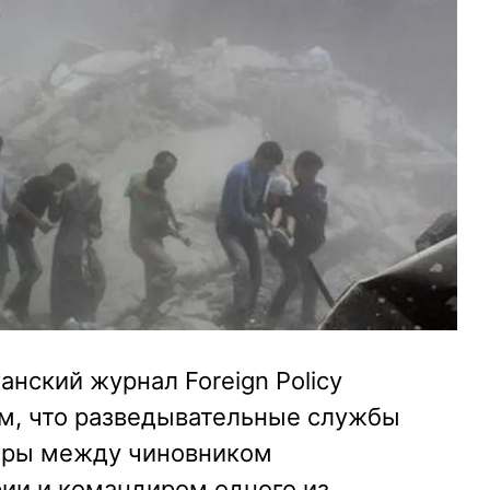
канский журнал Foreign Policy
ом, что разведывательные службы
оры между чиновником
ии и командиром одного из