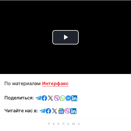
Play
Video
По материалам
Интерфакс
отправить в Telegram
поделиться в Facebook
поделиться в X
отправить в Viber
отправить в Whatsapp
отправить в Messenger
отправить в LinkedIn
Поделиться:
Читайте в Telegram
Читайте в Facebook
Читайте в X
Читайте в Google news
Читайте в Viber
Читайте в LinkedIn
Читайте нас в: