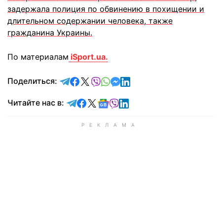
задержала полиция по обвинению в похищении и
длительном содержании человека, также
гражданина Украины.
По материалам
iSport.ua.
отправить в Telegram
поделиться в Facebook
поделиться в X
отправить в Viber
отправить в Whatsapp
отправить в Messenger
отправить в LinkedIn
Поделиться:
Читайте в Telegram
Читайте в Facebook
Читайте в X
Читайте в Google news
Читайте в Viber
Читайте в LinkedIn
Читайте нас в: