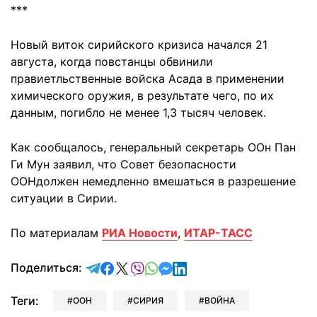
***
Новый виток сирийского кризиса начался 21
августа, когда повстанцы обвинили
правиетльственные войска Асада в применении
химического оружия, в результате чего, по их
данным, погибло не менее 1,3 тысяч человек.
Как сообщалось, генеральный секретарь ООн Пан
Ги Мун заявил, что Совет безопасности
ООНдолжен немедленно вмешаться в разрешение
ситуации в Сирии.
По материалам
РИА Новости
,
ИТАР-ТАСС
отправить в Telegram
поделиться в Facebook
поделиться в X
отправить в Viber
отправить в Whatsapp
отправить в Messenger
отправить в LinkedIn
Поделиться:
Теги:
ООН
СИРИЯ
ВОЙНА