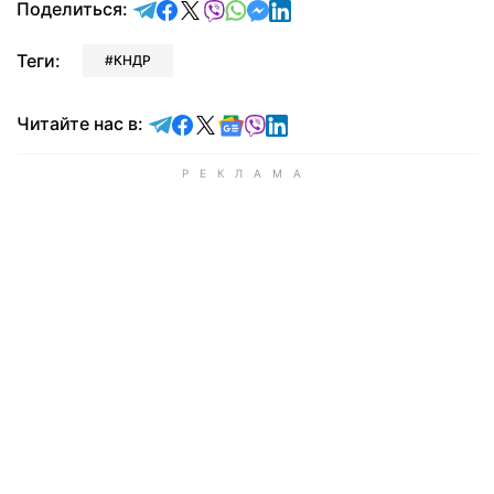
отправить в Telegram
поделиться в Facebook
поделиться в X
отправить в Viber
отправить в Whatsapp
отправить в Messenger
отправить в LinkedIn
Поделиться:
Теги:
КНДР
Читайте в Telegram
Читайте в Facebook
Читайте в X
Читайте в Google news
Читайте в Viber
Читайте в LinkedIn
Читайте нас в: