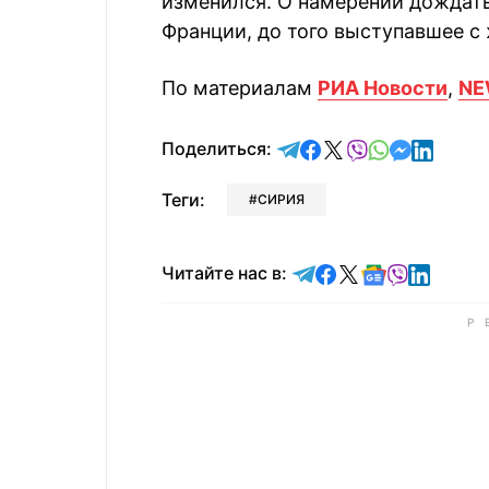
изменился. О намерении дождат
Франции, до того выступавшее с
По материалам
РИА Новости
,
NE
отправить в Telegram
поделиться в Face
поделиться в X
отправить в V
отправить 
отправит
отправ
Поделиться:
Теги:
СИРИЯ
Читайте в Telegram
Читайте в Faceb
Читайте в X
Читайте в 
Читайте в
Читайт
Читайте нас в: