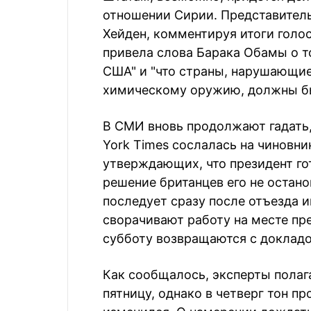
отношении Сирии. Представител
Хейден, комментируя итоги голо
привела слова Барака Обамы о то
США" и "что страны, нарушающи
химическому оружию, должны бы
В СМИ вновь продолжают гадать,
York Times сослалась на чиновн
утверждающих, что президент гот
решение британцев его не остано
последует сразу после отъезда и
сворачивают работу на месте пр
субботу возвращаются с доклад
Как сообщалось, эксперты полага
пятницу, однако в четверг тон п