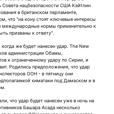
ь Совета нацбезопасности США Кэйтлин
сования в британском парламенте,
м, что "на кону стоят ключевые интересы
е международные нормы применительно к
ть призваны к ответу".
 когда же будет нанесен удар. The New
иков администрации Обамы,
ов к ограниченному удару по Сирии, и
вит. Родились предположения, что удар
нспекторов ООН - в пятницу они
едполагаемой химатаки под Дамаском и в
ом.
ли, что удар будет нанесен уже в ночь на
ротивников Башара Асада несколько