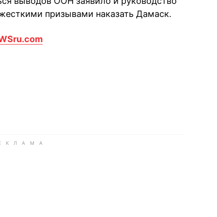
ься выводов ООН заявило и руководство
 жесткими призывами наказать Дамаск.
WSru.com
book
iber
в Whatsapp
ь в Messenger
ить в LinkedIn
ook
Google news
 Viber
е в LinkedIn