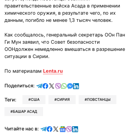
правительственные войска Асада в применении
химического оружия, в результате чего, по их
данным, погибло не менее 1,3 тысяч человек.
Как сообщалось, генеральный секретарь ООн Пан
Ги Мун заявил, что Совет безопасности
ООНдолжен немедленно вмешаться в разрешение
ситуации в Сирии.
По материалам
Lenta.ru
отправить в Telegram
поделиться в Facebook
поделиться в X
отправить в Viber
отправить в Whatsapp
отправить в Messenger
отправить в LinkedIn
Поделиться:
Теги:
США
СИРИЯ
ПОВСТАНЦЫ
БАШАР АСАД
Читайте в Telegram
Читайте в Facebook
Читайте в X
Читайте в Google news
Читайте в Viber
Читайте в LinkedIn
Читайте нас в: