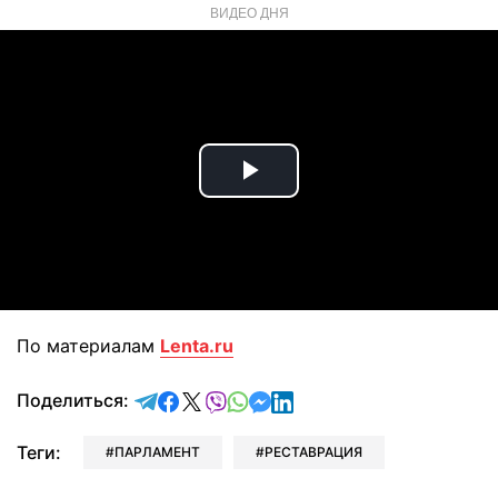
ВИДЕО ДНЯ
Play
Video
По материалам
Lenta.ru
отправить в Telegram
поделиться в Facebook
поделиться в X
отправить в Viber
отправить в Whatsapp
отправить в Messenger
отправить в LinkedIn
Поделиться:
Теги:
ПАРЛАМЕНТ
РЕСТАВРАЦИЯ