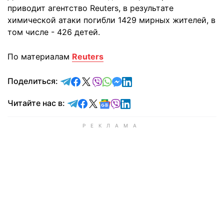
приводит агентство Reuters, в результате
химической атаки погибли 1429 мирных жителей, в
том числе - 426 детей.
По материалам
Reuters
отправить в Telegram
поделиться в Facebook
поделиться в X
отправить в Viber
отправить в Whatsapp
отправить в Messenger
отправить в LinkedIn
Поделиться:
Читайте в Telegram
Читайте в Facebook
Читайте в X
Читайте в Google news
Читайте в Viber
Читайте в LinkedIn
Читайте нас в: