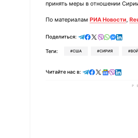
принять меры в отношении Сирии
По материалам
РИА Новости
,
Re
отправить в Telegram
поделиться в Face
поделиться в X
отправить в V
отправить 
отправит
отправ
Поделиться:
Теги:
США
СИРИЯ
ВО
Читайте в Telegram
Читайте в Faceb
Читайте в X
Читайте в 
Читайте в
Читайт
Читайте нас в: