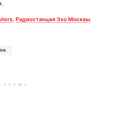
.
uters
,
Радиостанция Эхо Москвы
book
iber
в Whatsapp
ь в Messenger
ить в LinkedIn
ЙНА
ook
Google news
 Viber
е в LinkedIn