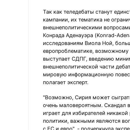
Так как теледебаты станут един
кампании, их тематика не огран
внешнеполитическими вопросами
Конрада Аденауэра (Konrad-Aden
исследованиям Виола Ной, боль
европроблематике, возможному 
выступает СДПГ, введению мини
внешнеполитической части деба
мировую информационную повест
полагает эксперт.
"Возможно, Сирия может сыграть
очень маловероятным. Скандал 
играет для избирателей никакой 
политики, важными являются во
с ЕС и евро", - подчеркнула экспе