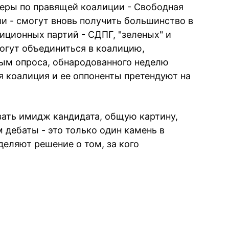
неры по правящей коалиции - Свободная
и - смогут вновь получить большинство в
зиционных партий - СДПГ, "зеленых" и
огут объединиться в коалицию,
ным опроса, обнародованного неделю
я коалиция и ее оппоненты претендуют на
ать имидж кандидата, общую картину,
 дебаты - это только один камень в
деляют решение о том, за кого
book
iber
в Whatsapp
ь в Messenger
ить в LinkedIn