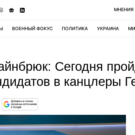
МНЕНИЯ
Ы
ВОЕННЫЙ ФОКУС
ПОЛИТИКА
УКРАИНА
МИ
ОНОМИКА
ДИДЖИТАЛ
АВТО
МИРФАН
КУЛЬТ
айнбрюк: Сегодня прой
ндидатов в канцлеры Г