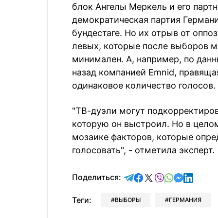
блок Ангелы Меркель и его парт
демократическая партия Германи
бундестаге. Но их отрыв от оппо
левых, которые после выборов м
минимален. А, например, по дан
назад компанией Emnid, правяща
одинаковое количество голосов.
"ТВ-дуэли могут подкорректиров
которую он выстроил. Но в целом
мозаике факторов, которые опре
голосовать", - отметила эксперт.
отправить в Telegram
поделиться в Face
поделиться в X
отправить в V
отправить 
отправит
отправ
Поделиться:
Теги:
ВЫБОРЫ
ГЕРМАНИЯ