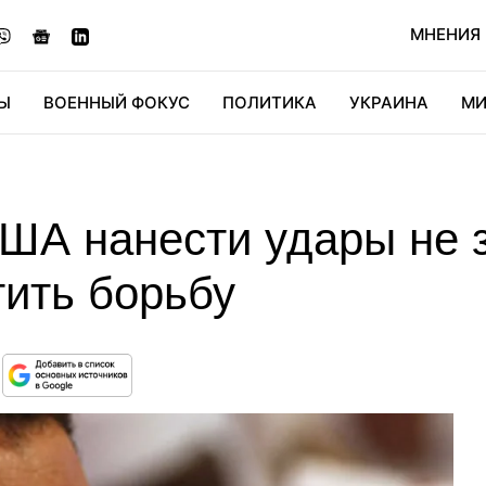
МНЕНИЯ
Ы
ВОЕННЫЙ ФОКУС
ПОЛИТИКА
УКРАИНА
МИ
ОНОМИКА
ДИДЖИТАЛ
АВТО
МИРФАН
КУЛЬТ
США нанести удары не 
тить борьбу