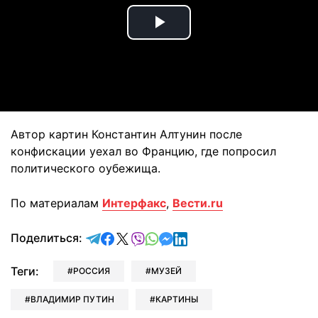
Play
Video
Автор картин Константин Алтунин после
конфискации уехал во Францию, где попросил
политического оубежища.
По материалам
Интерфакс
,
Вести.ru
отправить в Telegram
поделиться в Facebook
поделиться в X
отправить в Viber
отправить в Whatsapp
отправить в Messenger
отправить в LinkedIn
Поделиться:
Теги:
РОССИЯ
МУЗЕЙ
ВЛАДИМИР ПУТИН
КАРТИНЫ