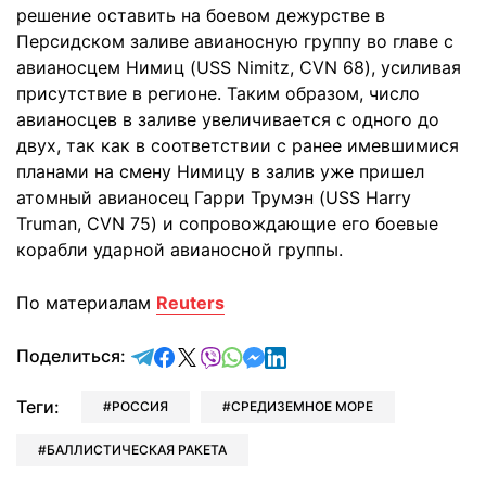
решение оставить на боевом дежурстве в
Персидском заливе авианосную группу во главе с
авианосцем Нимиц (USS Nimitz, CVN 68), усиливая
присутствие в регионе. Таким образом, число
авианосцев в заливе увеличивается с одного до
двух, так как в соответствии с ранее имевшимися
планами на смену Нимицу в залив уже пришел
атомный авианосец Гарри Трумэн (USS Harry
Truman, CVN 75) и сопровождающие его боевые
корабли ударной авианосной группы.
По материалам
Reuters
отправить в Telegram
поделиться в Facebook
поделиться в X
отправить в Viber
отправить в Whatsapp
отправить в Messenger
отправить в LinkedIn
Поделиться:
Теги:
РОССИЯ
СРЕДИЗЕМНОЕ МОРЕ
БАЛЛИСТИЧЕСКАЯ РАКЕТА