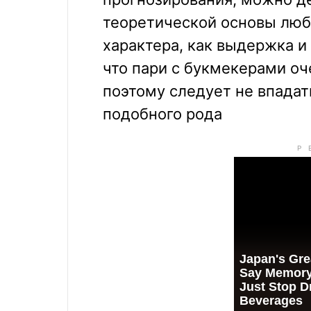
теоретической основы люб
характера, как выдержка и
что пари с букмекерами оч
поэтому следует не впадат
подобного рода