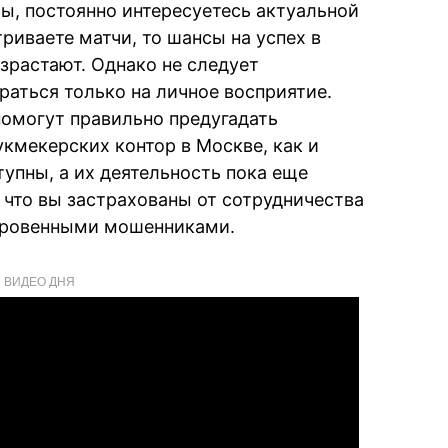
ры, постоянно интересуетесь актуальной
риваете матчи, то шансы на успех в
зрастают. Однако не следует
раться только на личное восприятие.
помогут правильно предугадать
укмекерских контор в Москве, как и
упны, а их деятельность пока еще
, что вы застрахованы от сотрудничества
кровенными мошенниками.
ВИДЕО ДНЯ