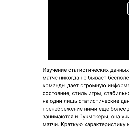
Изучение статистических данны
матче никогда не бывает беспол
команды дает огромную информа
состояние, стиль игры, стабильн
на одни лишь статистические дан
пренебрежение ними еще более 
занимаются и букмекеры, она уч
матчи. Краткую характеристику 