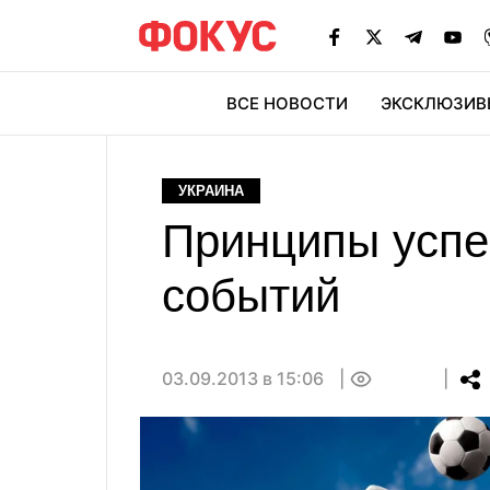
ВСЕ НОВОСТИ
ЭКСКЛЮЗИВ
ЭК
УКРАИНА
Принципы успе
событий
03.09.2013 в 15:06
0