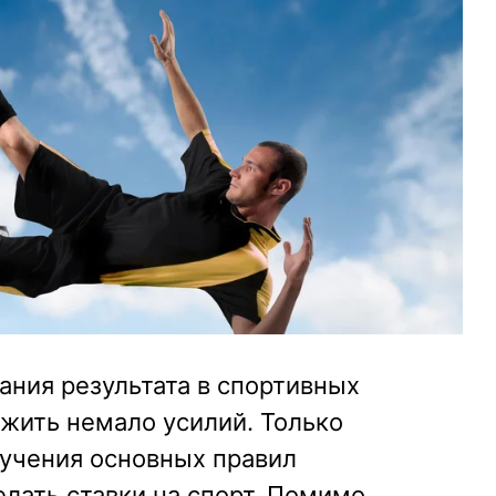
ания результата в спортивных
жить немало усилий. Только
зучения основных правил
лать ставки на спорт. Помимо