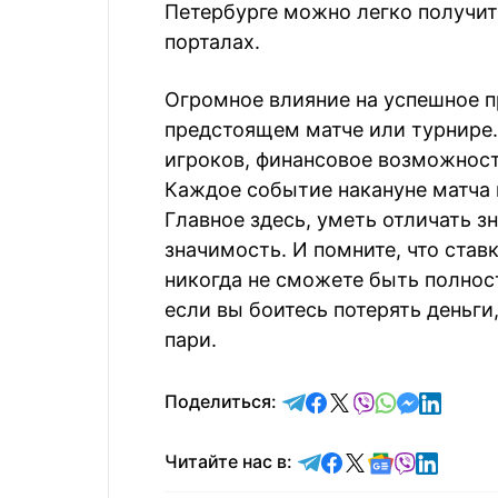
Петербурге можно легко получи
порталах.
Огромное влияние на успешное 
предстоящем матче или турнире.
игроков, финансовое возможност
Каждое событие накануне матча в
Главное здесь, уметь отличать з
значимость. И помните, что став
никогда не сможете быть полнос
если вы боитесь потерять деньг
пари.
отправить в Telegram
поделиться в Face
поделиться в X
отправить в V
отправить 
отправит
отправ
Поделиться:
Читайте в Telegram
Читайте в Faceb
Читайте в X
Читайте в 
Читайте в
Читайт
Читайте нас в: