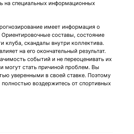
ть на специальных информационных
прогнозирование имеет информация о
 Ориентировочные составы, состояние
и клуба, скандалы внутри коллектива.
лияет на его окончательный результат.
начимость событий и не переоценивать их
ки могут стать причиной проблем. Вы
тью уверенными в своей ставке. Поэтому
и, полностью воздержитесь от спортивных
book
iber
в Whatsapp
ь в Messenger
ить в LinkedIn
ook
Google news
 Viber
е в LinkedIn