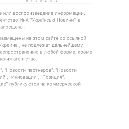
е или воспроизведение информации,
нтство ИнА "Українські Новини", в
запрещены.
размещены на этом сайте со ссылкой
-Украина", не подлежат дальнейшему
распространению в любой форме, кроме
ения агентства.
, "Новости партнеров", "Новости
й", "Инновации", "Позиция",
ке" публикуются на коммерческой