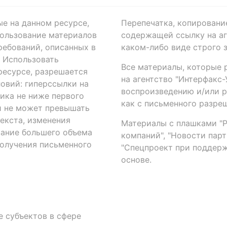
ые на данном ресурсе,
Перепечатка, копировани
ользование материалов
содержащей ссылку на аге
ребований, описанных в
каком-либо виде строго 
. Использовать
Все материалы, которые 
есурсе, разрешается
на агентство "Интерфакс
овий: гиперссылки на
воспроизведению и/или 
ика не ниже первого
как с письменного разреш
й не может превышать
екста, изменения
Материалы с плашками "Р"
вание большего объема
компаний", "Новости парти
получения письменного
"Спецпроект при поддерж
основе.
 субъектов в сфере