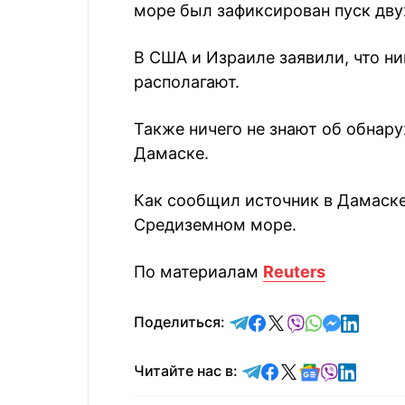
море был зафиксирован пуск дву
В США и Израиле заявили, что н
располагают.
Также ничего не знают об обнару
Дамаске.
Как сообщил источник в Дамаске
Средиземном море.
По материалам
Reuters
отправить в Telegram
поделиться в Face
поделиться в X
отправить в V
отправить 
отправит
отправ
Поделиться:
Читайте в Telegram
Читайте в Faceb
Читайте в X
Читайте в 
Читайте в
Читайт
Читайте нас в: