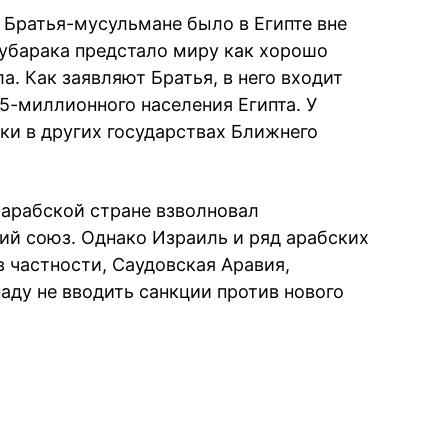
 Братья-мусульмане было в Египте вне
Мубарака предстало миру как хорошо
а. Как заявляют Братья, в него входит
5-миллионного населения Египта. У
ки в других государствах Ближнего
 арабской стране взволновал
й союз. Однако Израиль и ряд арабских
в частности, Саудовская Аравия,
аду не вводить санкции против нового
book
iber
в Whatsapp
ь в Messenger
ить в LinkedIn