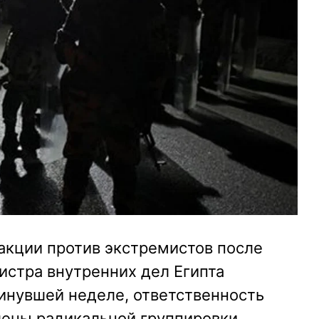
акции против экстремистов после
истра внутренних дел Египта
нувшей неделе, ответственность
члены радикальной группировки