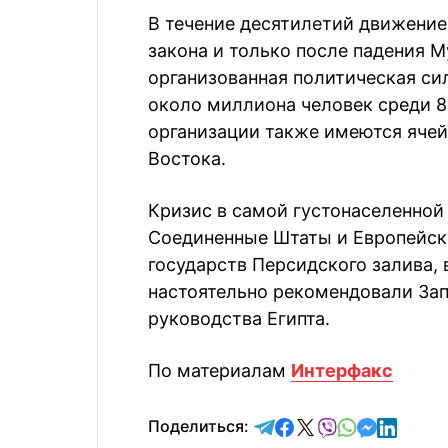
В течение десятилетий движение
закона и только после падения 
организованная политическая сил
около миллиона человек среди 8
организации также имеются ячей
Востока.
Кризис в самой густонаселенной
Соединенные Штаты и Европейски
государств Персидского залива, 
настоятельно рекомендовали Зап
руководства Египта.
По материалам
Интерфакс
отправить в Telegram
поделиться в Face
поделиться в X
отправить в V
отправить 
отправит
отправ
Поделиться: