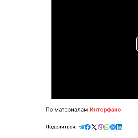
По материалам
Интерфакс
отправить в Telegram
поделиться в Face
поделиться в X
отправить в V
отправить 
отправит
отправ
Поделиться: