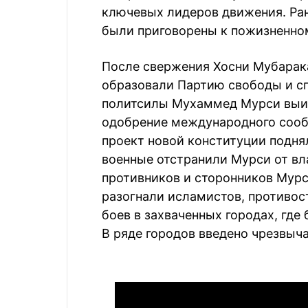
ключевых лидеров движения. Ран
были приговорены к пожизненно
После свержения Хосни Мубарака
образовали Партию свободы и сп
политсилы Мухаммед Мурси выиг
одобрение международного сооб
проект новой конституции поднял
военные отстранили Мурси от вла
противников и сторонников Мурс
разогнали исламистов, противо
боев в захваченных городах, гд
В ряде городов введено чрезвыч