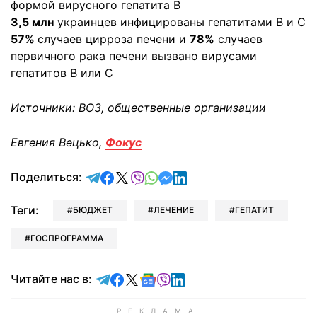
формой вирусного гепатита В
3,5 млн
украинцев инфицированы гепатитами В и С
57%
случаев цирроза печени и
78%
случаев
первичного рака печени вызвано вирусами
гепатитов В или С
Источники: ВОЗ, общественные организации
Евгения Вецько,
Фокус
отправить в Telegram
поделиться в Facebook
поделиться в X
отправить в Viber
отправить в Whatsapp
отправить в Messenger
отправить в LinkedIn
Поделиться:
Теги:
БЮДЖЕТ
ЛЕЧЕНИЕ
ГЕПАТИТ
ГОСПРОГРАММА
Читайте в Telegram
Читайте в Facebook
Читайте в X
Читайте в Google news
Читайте в Viber
Читайте в LinkedIn
Читайте нас в: