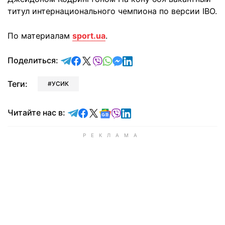
титул интернационального чемпиона по версии IBO.
По материалам
sport.ua
.
отправить в Telegram
поделиться в Facebook
поделиться в X
отправить в Viber
отправить в Whatsapp
отправить в Messenger
отправить в LinkedIn
Поделиться:
Теги:
УСИК
Читайте в Telegram
Читайте в Facebook
Читайте в X
Читайте в Google news
Читайте в Viber
Читайте в LinkedIn
Читайте нас в: