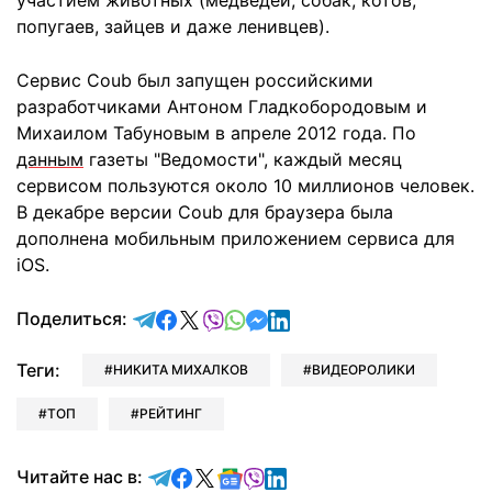
участием животных (медведей, собак, котов,
попугаев, зайцев и даже ленивцев).
Сервис Coub был запущен российскими
разработчиками Антоном Гладкобородовым и
Михаилом Табуновым в апреле 2012 года. По
данным
газеты "Ведомости", каждый месяц
сервисом пользуются около 10 миллионов человек.
В декабре версии Coub для браузера была
дополнена мобильным приложением сервиса для
iOS.
отправить в Telegram
поделиться в Facebook
поделиться в X
отправить в Viber
отправить в Whatsapp
отправить в Messenger
отправить в LinkedIn
Поделиться:
Теги:
НИКИТА МИХАЛКОВ
ВИДЕОРОЛИКИ
ТОП
РЕЙТИНГ
Читайте в Telegram
Читайте в Facebook
Читайте в X
Читайте в Google news
Читайте в Viber
Читайте в LinkedIn
Читайте нас в: