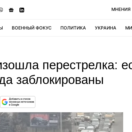
МНЕНИЯ
Ы
ВОЕННЫЙ ФОКУС
ПОЛИТИКА
УКРАИНА
МИ
ОНОМИКА
ДИДЖИТАЛ
АВТО
МИРФАН
КУЛЬТ
изошла перестрелка: е
ода заблокированы