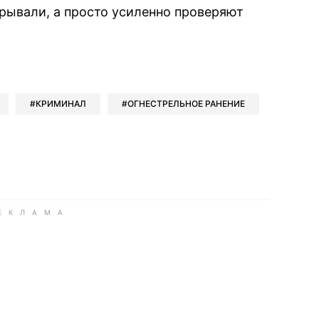
рывали, а просто усиленно проверяют
book
iber
в Whatsapp
ь в Messenger
ить в LinkedIn
КРИМИНАЛ
ОГНЕСТРЕЛЬНОЕ РАНЕНИЕ
ook
Google news
 Viber
е в LinkedIn