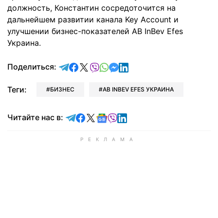
должность, Константин сосредоточится на
дальнейшем развитии канала Key Account и
улучшении бизнес-показателей AB InBev Efes
Украина.
отправить в Telegram
поделиться в Facebook
поделиться в X
отправить в Viber
отправить в Whatsapp
отправить в Messenger
отправить в LinkedIn
Поделиться:
Теги:
БИЗНЕС
AB INBEV EFES УКРАИНА
Читайте в Telegram
Читайте в Facebook
Читайте в X
Читайте в Google news
Читайте в Viber
Читайте в LinkedIn
Читайте нас в: