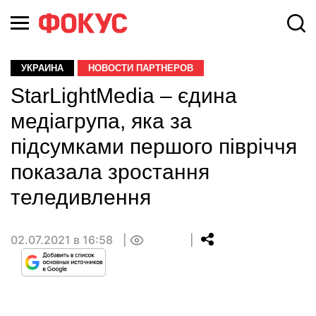
УКРАИНА
НОВОСТИ ПАРТНЕРОВ
StarLightMedia – єдина
медіагрупа, яка за
підсумками першого півріччя
показала зростання
теледивлення
02.07.2021 в 16:58
0