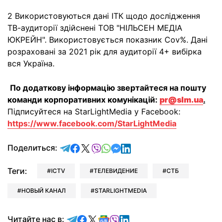
2 Використовуються дані ІТК щодо дослідження
ТВ-аудиторії здійснені ТОВ "НІЛЬСЕН МЕДІА
ЮКРЕЙН". Використовується показник Cov%. Дані
розраховані за 2021 рік для аудиторії 4+ вибірка
вся Україна.
По додаткову інформацію звертайтеся на пошту
команди корпоративних комунікацій:
pr@slm.ua
.
Підписуйтеся на StarLightMedia у Facebook:
https://www.facebook.com/StarLightMedia
отправить в Telegram
поделиться в Facebook
поделиться в X
отправить в Viber
отправить в Whatsapp
отправить в Messenger
отправить в LinkedIn
Поделиться:
Теги:
ICTV
ТЕЛЕВИДЕНИЕ
СТБ
НОВЫЙ КАНАЛ
STARLIGHTMEDIA
Читайте в Telegram
Читайте в Facebook
Читайте в X
Читайте в Google news
Читайте в Viber
Читайте в LinkedIn
Читайте нас в: