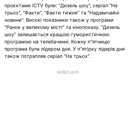
проєктами ICTV були: "Дизель шоу", серіал "На
трьох", "Факти", "Факти тижня" та "Надзвичайні
новини". Високі показники також у програми
"Ранок у великому місті" та кінопоказу. "Дизель
шоу" залишається кращою гумористичною
програмою на телебаченні. Кожну п"ятницю
програма була лідером дня. У п"ятірку лідерів дня
також потрапляв серіал "На трьох".
ВИДЕО ДНЯ