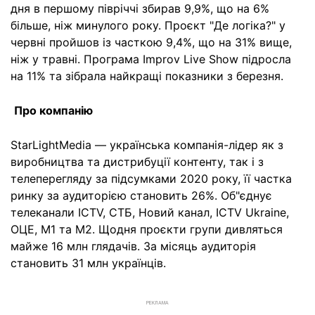
дня в першому півріччі збирав 9,9%, що на 6%
більше, ніж минулого року. Проєкт "Де логіка?" у
червні пройшов із часткою 9,4%, що на 31% вище,
ніж у травні. Програма Improv Live Show підросла
на 11% та зібрала найкращі показники з березня.
Про компанію
StarLightMedia — українська компанія-лідер як з
виробництва та дистрибуції контенту, так і з
телеперегляду за підсумками 2020 року, її частка
ринку за аудиторією становить 26%. Об"єднує
телеканали ICTV, СТБ, Новий канал, ICTV Ukraine,
ОЦЕ, М1 та М2. Щодня проєкти групи дивляться
майже 16 млн глядачів. За місяць аудиторія
становить 31 млн українців.
РЕКЛАМА