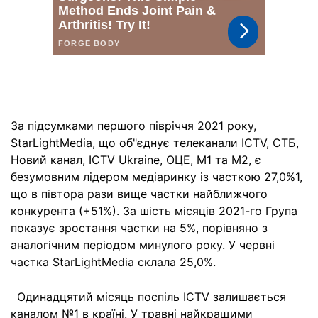
За підсумками першого півріччя 2021 року,
StarLightMedia, що об"єднує телеканали ICTV, СТБ,
Новий канал, ICTV Ukraine, ОЦЕ, М1 та М2, є
безумовним лідером медіаринку із часткою 27,0%
1,
що в півтора рази вище частки найближчого
конкурента (+51%). За шість місяців 2021-го Група
показує зростання частки на 5%, порівняно з
аналогічним періодом минулого року. У червні
частка StarLightMedia склала 25,0%.
Одинадцятий місяць поспіль ICTV залишається
каналом №1 в країні. У травні найкращими