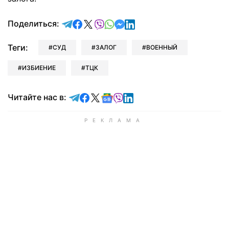
отправить в Telegram
поделиться в Facebook
поделиться в X
отправить в Viber
отправить в Whatsapp
отправить в Messenger
отправить в LinkedIn
Поделиться:
Теги:
СУД
ЗАЛОГ
ВОЕННЫЙ
ИЗБИЕНИЕ
ТЦК
Читайте в Telegram
Читайте в Facebook
Читайте в X
Читайте в Google news
Читайте в Viber
Читайте в LinkedIn
Читайте нас в: