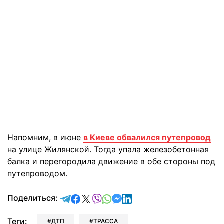
Напомним, в июне
в Киеве обвалился путепровод
на улице Жилянской. Тогда упала железобетонная
балка и перегородила движение в обе стороны под
путепроводом.
отправить в Telegram
поделиться в Facebook
поделиться в X
отправить в Viber
отправить в Whatsapp
отправить в Messenger
отправить в LinkedIn
Поделиться:
Теги:
ДТП
ТРАССА