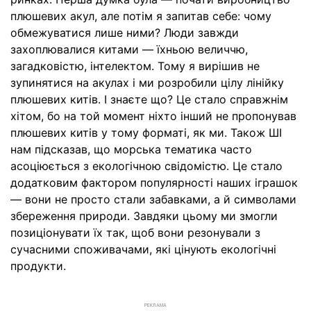
плюшевих акул, але потім я запитав себе: чому
обмежуватися лише ними? Люди завжди
захоплювалися китами — їхньою величчю,
загадковістю, інтелектом. Тому я вирішив не
зупинятися на акулах і ми розробили цілу лінійку
плюшевих китів. І знаєте що? Це стало справжнім
хітом, бо на той момент ніхто інший не пропонував
плюшевих китів у тому форматі, як ми. Також ШІ
нам підсказав, що морська тематика часто
асоціюється з екологічною свідомістю. Це стало
додатковим фактором популярності наших іграшок
— вони не просто стали забавками, а й символами
збереження природи. Завдяки цьому ми змогли
позиціонувати їх так, щоб вони резонували з
сучасними споживачами, які цінують екологічні
продукти.
РЕКЛАМА