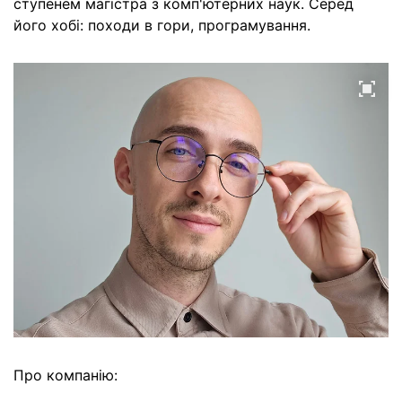
ступенем магістра з комп'ютерних наук. Серед
його хобі: походи в гори, програмування.
Про компанію: