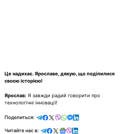
Це надихає. Ярославе, дякую, що поділилися
своєю історією!
Ярослав:
Я завжди радий говорити про
технологічні інновації!
отправить в Telegram
поделиться в Facebook
поделиться в X
отправить в Viber
отправить в Whatsapp
отправить в Messenger
отправить в LinkedIn
Поделиться:
Читайте в Telegram
Читайте в Facebook
Читайте в X
Читайте в Google news
Читайте в Viber
Читайте в LinkedIn
Читайте нас в: