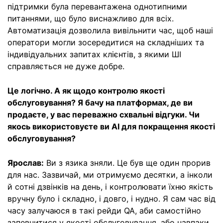
підтримки була перевантажена однотипними
питаннями, що було виснажливо для всіх.
Автоматизація дозволила вивільнити час, щоб наші
оператори могли зосередитися на складніших та
індивідуальних запитах клієнтів, з якими ШІ
справляється не дуже добре.
Це логічно. А як щодо контролю якості
обслуговування? Я бачу на платформах, де ви
продаєте, у вас переважно схвальні відгуки. Чи
якось використовуєте ви AI для покращення якості
обслуговування?
Ярослав:
Ви з язика зняли. Це був ще один прорив
для нас. Зазвичай, ми отримуємо десятки, а інколи
й сотні дзвінків на день, і контролювати їхню якість
вручну було і складно, і довго, і нудно. Я сам час від
часу залучаюся в такі рейди QA, аби самостійно
запевнитися у якості обслуговування, або навпаки