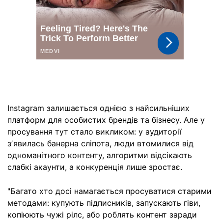
Instagram залишається однією з найсильніших
платформ для особистих брендів та бізнесу. Але у
просування тут стало викликом: у аудиторії
зʼявилась банерна сліпота, люди втомилися від
одноманітного контенту, алгоритми відсікають
слабкі акаунти, а конкуренція лише зростає.
"Багато хто досі намагається просуватися старими
методами: купують підписників, запускають гіви,
копіюють чужі рілс, або роблять контент заради