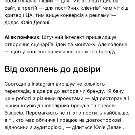
користувачів, інший — для тих, хто заходив на
сайт, а третій — для постійних клієнтів", чим чіткіші
критерії ЦА, тим вище конверсія з реклами"—
додає Юлія Делані.
AI як помічник
. Штучний інтелект пришвидшує
створення сценаріїв, ідей та монтажу. Але головне
— щоб у контенті залишався характер бренду.
Від охоплень до довіри
Сьогодні в Instagram вирішує не кількість
переглядів, а довіра до автора чи бренду. "Я бачу
це у роботі з різними проектами — від ресторанів і
нічних клубів до ювелірних брендів та тревел-
бізнесів. Перемагають не ті, хто постить найбільше,
а ті, хто має обличчя і працює на довгострокові
відносини з аудиторією", — ділиться Юлія Делані.