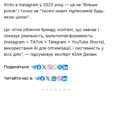
Успіх в Instagram у 2025 році — це не "більше
рілсів" і точно не "тисячі нових підписників будь-
якою ціною".
Це: чітке обличчя бренду, контент, що навчає і
показує реальність, мультиплатформеність
(Instagram + TikTok + Telegram + YouTube Shorts),
використання AI для оптимізації, і системність у
всіх діях", — підсумовує експерт Юлія Делані.
отправить в Telegram
поделиться в Facebook
поделиться в X
отправить в Viber
отправить в Whatsapp
отправить в Messenger
отправить в LinkedIn
Поделиться:
Читайте в Telegram
Читайте в Facebook
Читайте в X
Читайте в Google news
Читайте в Viber
Читайте в LinkedIn
Читайте нас в: