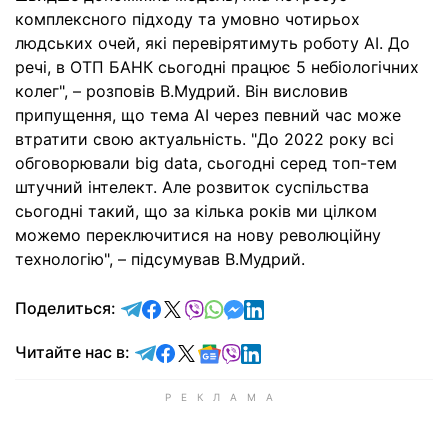
комплексного підходу та умовно чотирьох
людських очей, які перевірятимуть роботу АІ. До
речі, в ОТП БАНК сьогодні працює 5 небіологічних
колег", – розповів В.Мудрий. Він висловив
припущення, що тема АІ через певний час може
втратити свою актуальність. "До 2022 року всі
обговорювали big data, сьогодні серед топ-тем
штучний інтелект. Але розвиток суспільства
сьогодні такий, що за кілька років ми цілком
можемо переключитися на нову революційну
технологію", – підсумував В.Мудрий.
отправить в Telegram
поделиться в Facebook
поделиться в X
отправить в Viber
отправить в Whatsapp
отправить в Messenger
отправить в LinkedIn
Поделиться:
Читайте в Telegram
Читайте в Facebook
Читайте в X
Читайте в Google news
Читайте в Viber
Читайте в LinkedIn
Читайте нас в: