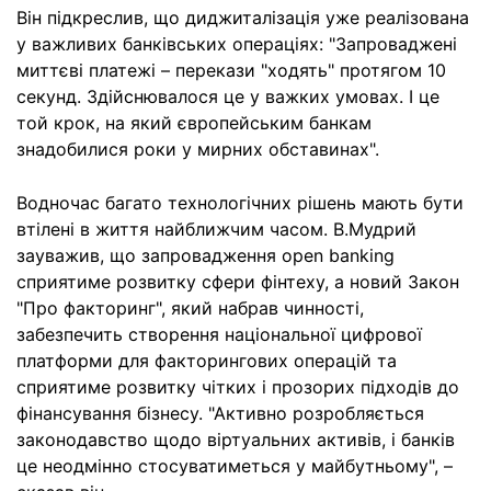
Він підкреслив, що диджиталізація уже реалізована
у важливих банківських операціях: "Запроваджені
миттєві платежі – перекази "ходять" протягом 10
секунд. Здійснювалося це у важких умовах. І це
той крок, на який європейським банкам
знадобилися роки у мирних обставинах".
Водночас багато технологічних рішень мають бути
втілені в життя найближчим часом. В.Мудрий
зауважив, що запровадження open banking
сприятиме розвитку сфери фінтеху, а новий Закон
"Про факторинг", який набрав чинності,
забезпечить створення національної цифрової
платформи для факторингових операцій та
сприятиме розвитку чітких і прозорих підходів до
фінансування бізнесу. "Активно розробляється
законодавство щодо віртуальних активів, і банків
це неодмінно стосуватиметься у майбутньому", –