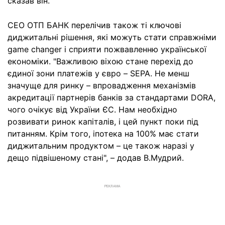
сказав він.
СЕО ОТП БАНК перелічив також ті ключові
диджитальні рішення, які можуть стати справжніми
game changer і сприяти пожвавленню української
економіки. "Важливою віхою стане перехід до
єдиної зони платежів у євро – SEPA. Не менш
значуще для ринку – впровадження механізмів
акредитації партнерів банків за стандартами DORA,
чого очікує від України ЄС. Нам необхідно
розвивати ринок капіталів, і цей пункт поки під
питанням. Крім того, іпотека на 100% має стати
диджитальним продуктом – це також наразі у
дещо підвішеному стані", – додав В.Мудрий.
РЕКЛАМА