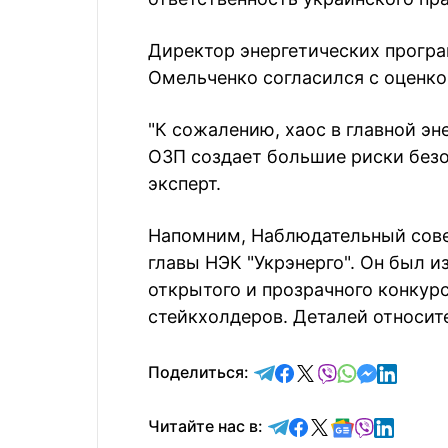
Директор энергетических прогр
Омельченко согласился с оценко
"К сожалению, хаос в главной э
ОЗП создает большие риски безо
эксперт.
Напомним, Наблюдательный сове
главы НЭК "Укрэнерго". Он был и
открытого и прозрачного конкур
стейкхолдеров. Деталей относит
отправить в Telegram
поделиться в Face
поделиться в X
отправить в V
отправить 
отправит
отправ
Поделиться:
Читайте в Telegram
Читайте в Faceb
Читайте в X
Читайте в 
Читайте в
Читайт
Читайте нас в: