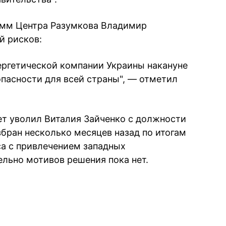
амм Центра Разумкова Владимир
й рисков:
нергетической компании Украины накануне
пасности для всей страны", — отметил
т уволил Виталия Зайченко с должности
збран несколько месяцев назад по итогам
са с привлечением западных
ельно мотивов решения пока нет.
book
iber
в Whatsapp
ь в Messenger
ить в LinkedIn
ook
Google news
 Viber
е в LinkedIn