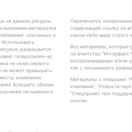
ые на данном ресурсе,
Перепечатка, копировани
ользование материалов
содержащей ссылку на аге
ребований, описанных в
каком-либо виде строго 
. Использовать
Все материалы, которые 
есурсе, разрешается
на агентство "Интерфакс
овий: гиперссылки на
воспроизведению и/или 
ика не ниже первого
как с письменного разреш
й не может превышать
екста, изменения
Материалы с плашками "Р"
вание большего объема
компаний", "Новости парти
получения письменного
"Спецпроект при поддерж
основе.