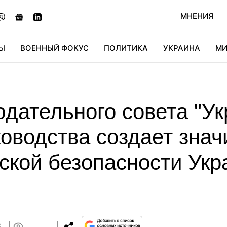
МНЕНИЯ
Ы
ВОЕННЫЙ ФОКУС
ПОЛИТИКА
УКРАИНА
МИ
ОНОМИКА
ДИДЖИТАЛ
АВТО
МИРФАН
КУЛЬТ
дательного совета "Ук
оводства создает знач
еской безопасности Ук
8
0