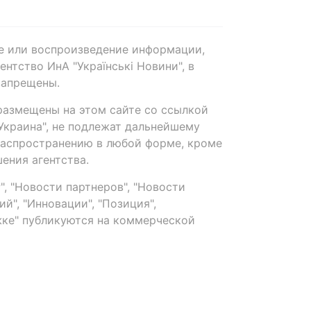
е или воспроизведение информации,
нтство ИнА "Українські Новини", в
запрещены.
размещены на этом сайте со ссылкой
-Украина", не подлежат дальнейшему
распространению в любой форме, кроме
ения агентства.
, "Новости партнеров", "Новости
й", "Инновации", "Позиция",
ке" публикуются на коммерческой